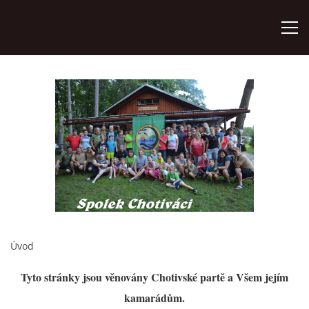
ÚVOD
AKTUÁLNĚ
HISTORIE CHATY
VODNÍ TRKAČ
Úvod
KRONIKA
Tyto stránky jsou věnovány Chotivské partě a Všem jejím
FOTOALBUM
kamarádům.