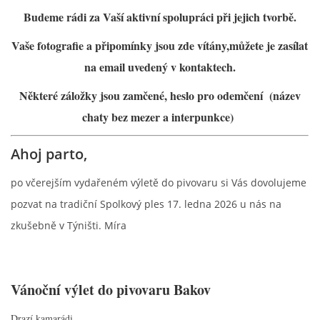
Budeme rádi za Vaší aktivní spolupráci při jejich tvorbě.
RAJČE FOTOGALERIE
Vaše fotografie a připomínky jsou zde vítány,můžete je zasílat
na email uvedený v kontaktech.
VIDEO
Některé záložky jsou zamčené, heslo pro odemčení (název
ARCHIV
chaty bez mezer a interpunkce)
Ahoj parto,
VODÁCI
po včerejším vydařeném výletě do pivovaru si Vás dovolujeme
KUŽELKY
pozvat na tradiční Spolkový ples 17. ledna 2026 u nás na
zkušebně v Týništi. Míra
KONTAKT
Vánoční výlet do pivovaru Bakov
PRO ČLENY SPOLKU
Drazí kamarádi,