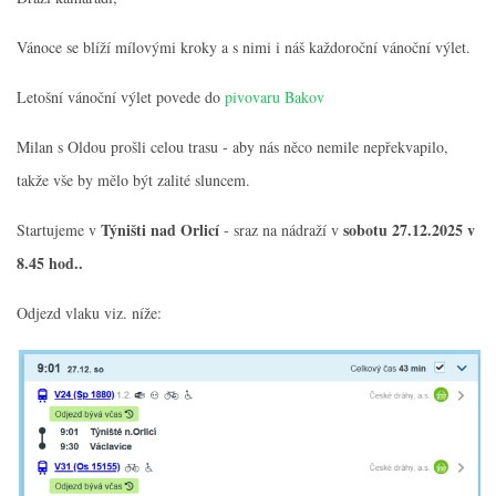
Vánoce se blíží mílovými kroky a s nimi i náš každoroční vánoční výlet.
Letošní vánoční výlet povede do
pivovaru B
akov
Milan s Oldou prošli celou trasu - aby nás něco nemile nepřekvapilo,
Spolek Chotiváci
takže vše by mělo být zalité sluncem.
chotivskaparta@seznam.cz
Týništi nad Orlicí
sobotu 27.12.2025 v
Startujeme v
- sraz na nádraží v
© 2025 eStránky.cz
|
WebSlice
|
Tisk
|
Aktualizováno: 28. 12. 2025
8.45 hod..
Odjezd vlaku viz. níže: