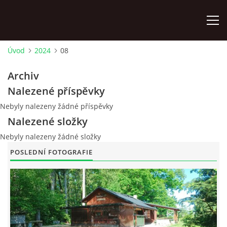
Úvod
2024
08
ÚVOD
Archiv
Nalezené příspěvky
AKTUÁLNĚ
Nebyly nalezeny žádné příspěvky
Nalezené složky
HISTORIE CHATY
Nebyly nalezeny žádné složky
POSLEDNÍ FOTOGRAFIE
VODNÍ TRKAČ
KRONIKA
FOTOALBUM