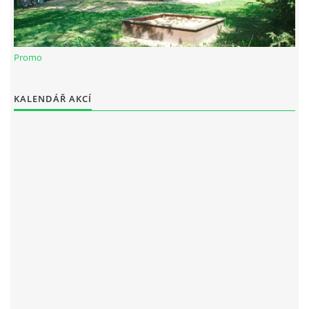
RAJČE FOTOGALERIE
Promo
VIDEO
KALENDÁŘ AKCÍ
ARCHIV
VODÁCI
KUŽELKY
KONTAKT
PRO ČLENY SPOLKU