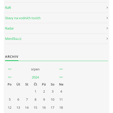
Raft
Stavy na vodních tocích
Radar
Meníčka.cz
ARCHIV
<<
srpen
>>
<<
2024
>>
Po
Út
St
Čt
Pá
So
Ne
1
2
3
4
5
6
7
8
9
10
11
12
13
14
15
16
17
18