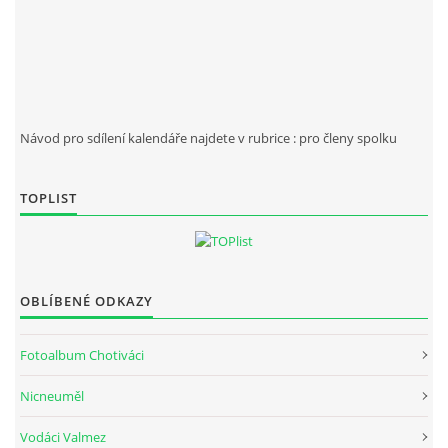
Návod pro sdílení kalendáře najdete v rubrice : pro členy spolku
Spolek Chotiváci
chotivskaparta@seznam.cz
TOPLIST
© 2025 eStránky.cz
|
WebSlice
|
Tisk
|
Aktualizováno: 28. 12. 2025
OBLÍBENÉ ODKAZY
Fotoalbum Chotiváci
Nicneuměl
Vodáci Valmez