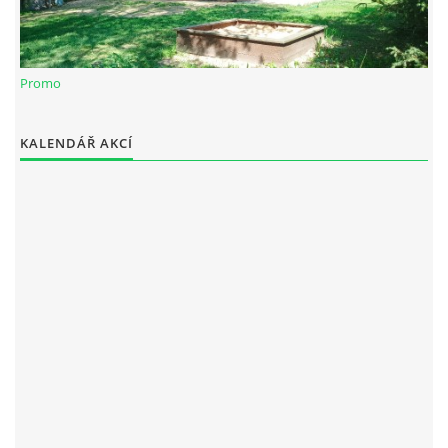
RAJČE FOTOGALERIE
Promo
VIDEO
KALENDÁŘ AKCÍ
ARCHIV
VODÁCI
KUŽELKY
KONTAKT
PRO ČLENY SPOLKU