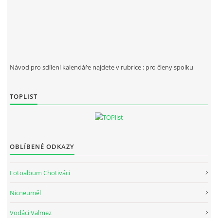
Návod pro sdílení kalendáře najdete v rubrice : pro členy spolku
Spolek Chotiváci
chotivskaparta@seznam.cz
TOPLIST
© 2026 eStránky.cz
|
WebSlice
|
Tisk
|
Aktualizováno: 28. 12. 2025
OBLÍBENÉ ODKAZY
Fotoalbum Chotiváci
Nicneuměl
Vodáci Valmez