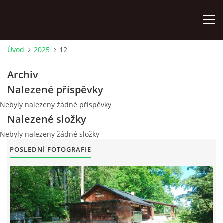
Úvod
2025
12
ÚVOD
Archiv
Nalezené příspěvky
AKTUÁLNĚ
Nebyly nalezeny žádné příspěvky
Nalezené složky
HISTORIE CHATY
Nebyly nalezeny žádné složky
POSLEDNÍ FOTOGRAFIE
VODNÍ TRKAČ
KRONIKA
FOTOALBUM