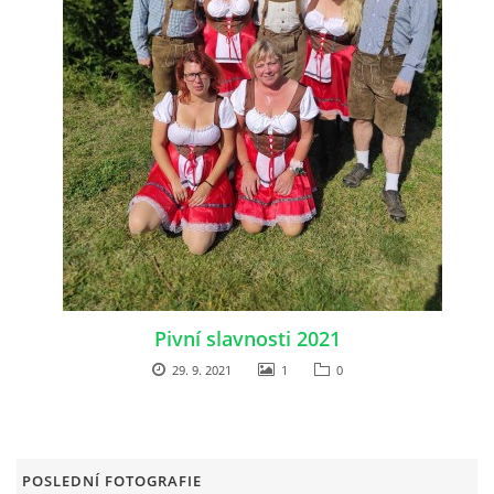
RAJČE FOTOGALERIE
VIDEO
ARCHIV
VODÁCI
KUŽELKY
Pivní slavnosti 2021
29. 9. 2021
1
0
KONTAKT
PRO ČLENY SPOLKU
POSLEDNÍ FOTOGRAFIE