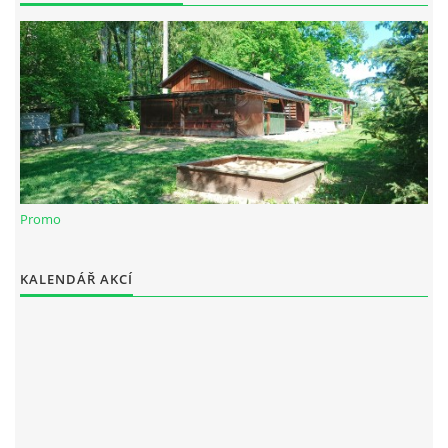
Spolek Chotiváci
chotivskaparta@seznam.cz
Promo
© 2025 eStránky.cz
|
WebSlice
|
Tisk
|
Aktualizováno: 28. 12. 2025
KALENDÁŘ AKCÍ