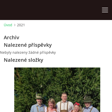
Úvod
2021
ÚVOD
Archiv
Nalezené příspěvky
AKTUÁLNĚ
Nebyly nalezeny žádné příspěvky
Nalezené složky
HISTORIE CHATY
VODNÍ TRKAČ
KRONIKA
FOTOALBUM