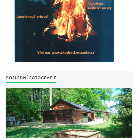
RAJČE FOTOGALERIE
VIDEO
ARCHIV
VODÁCI
POSLEDNÍ FOTOGRAFIE
KUŽELKY
KONTAKT
PRO ČLENY SPOLKU