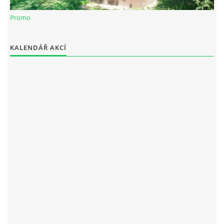
Promo
KALENDÁŘ AKCÍ
Spolek Chotiváci
chotivskaparta@seznam.cz
© 2025 eStránky.cz
|
WebSlice
|
Tisk
|
Aktualizováno: 28. 12. 2025