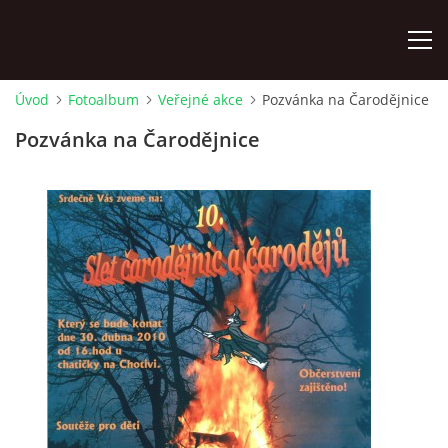
Úvod
Fotoalbum
Veřejné akce
Pozvánka na Čarodějnice
ÚVOD
Pozvánka na Čarodějnice
AKTUÁLNĚ
HISTORIE CHATY
VODNÍ TRKAČ
KRONIKA
FOTOALBUM