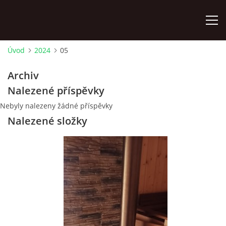
Úvod
2024
05
ÚVOD
Archiv
Nalezené příspěvky
AKTUÁLNĚ
Nebyly nalezeny žádné příspěvky
Nalezené složky
HISTORIE CHATY
VODNÍ TRKAČ
KRONIKA
FOTOALBUM