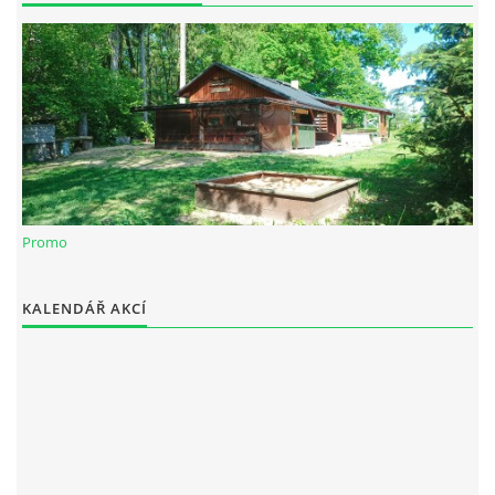
Spolek Chotiváci
chotivskaparta@seznam.cz
Promo
© 2025 eStránky.cz
|
WebSlice
|
Tisk
|
Aktualizováno: 28. 12. 2025
KALENDÁŘ AKCÍ