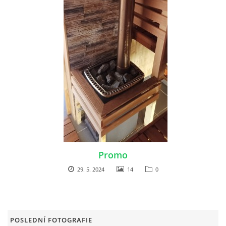
RAJČE FOTOGALERIE
VIDEO
ARCHIV
VODÁCI
KUŽELKY
Promo
29. 5. 2024
14
0
KONTAKT
PRO ČLENY SPOLKU
POSLEDNÍ FOTOGRAFIE