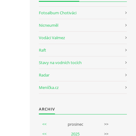
Fotoalbum Chotiváci
Nicneuměl
Vodáci Valmez
Raft
Stavy na vodních tocích
Radar
Meníčka.cz
ARCHIV
<<
prosinec
>>
<<
2025
>>