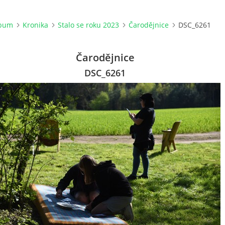
lbum
Kronika
Stalo se roku 2023
Čarodějnice
DSC_6261
Čarodějnice
DSC_6261