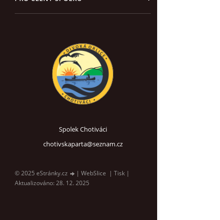
Spolek Chotiváci
chotivskaparta@seznam.cz
© 2025 eStránky.cz
|
WebSlice
|
Tisk
|
Aktualizováno: 28. 12. 2025