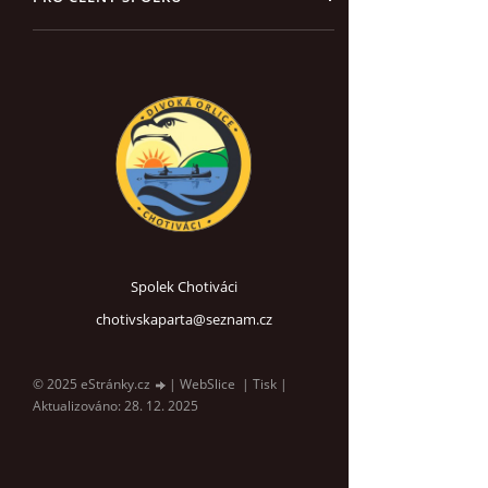
Spolek Chotiváci
chotivskaparta@seznam.cz
© 2025 eStránky.cz
|
WebSlice
|
Tisk
|
Aktualizováno: 28. 12. 2025