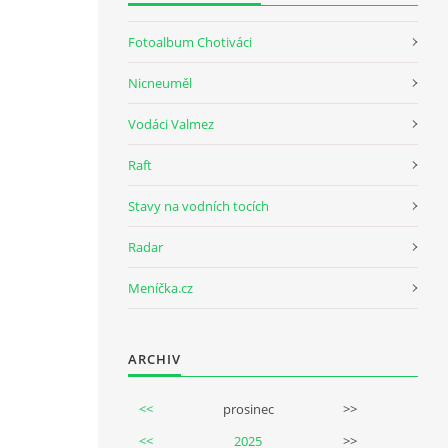
Fotoalbum Chotiváci
Nicneuměl
Vodáci Valmez
Raft
Stavy na vodních tocích
Radar
Meníčka.cz
ARCHIV
<<
prosinec
>>
<<
2025
>>