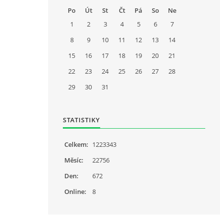
Po
Út
St
Čt
Pá
So
Ne
1
2
3
4
5
6
7
8
9
10
11
12
13
14
15
16
17
18
19
20
21
22
23
24
25
26
27
28
29
30
31
STATISTIKY
Celkem:
1223343
Měsíc:
22756
Den:
672
Online:
8