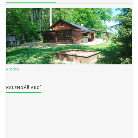
Spolek Chotiváci
chotivskaparta@seznam.cz
Promo
© 2025 eStránky.cz
|
WebSlice
|
Tisk
|
Aktualizováno: 28. 12. 2025
KALENDÁŘ AKCÍ