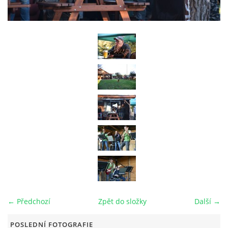
RAJČE FOTOGALERIE
VIDEO
ARCHIV
VODÁCI
KUŽELKY
KONTAKT
← Předchozí
Zpět do složky
Další →
PRO ČLENY SPOLKU
POSLEDNÍ FOTOGRAFIE