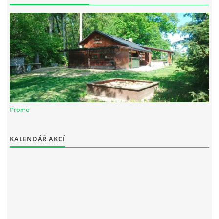
Spolek Chotiváci
chotivskaparta@seznam.cz
Promo
© 2025 eStránky.cz
|
WebSlice
|
Tisk
|
Aktualizováno: 28. 12. 2025
KALENDÁŘ AKCÍ