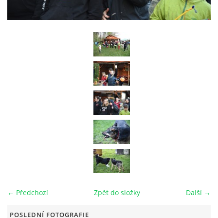
RAJČE FOTOGALERIE
VIDEO
ARCHIV
VODÁCI
KUŽELKY
KONTAKT
← Předchozí
Zpět do složky
Další →
PRO ČLENY SPOLKU
POSLEDNÍ FOTOGRAFIE