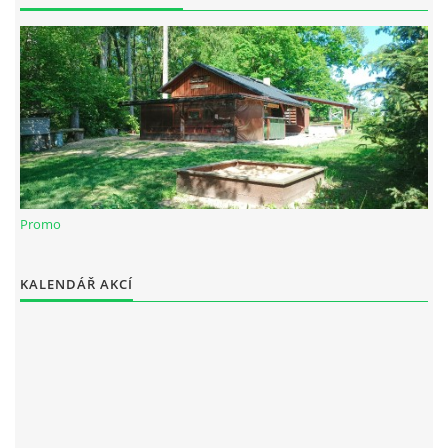
Spolek Chotiváci
chotivskaparta@seznam.cz
Promo
© 2025 eStránky.cz
|
WebSlice
|
Tisk
|
Aktualizováno: 28. 12. 2025
KALENDÁŘ AKCÍ