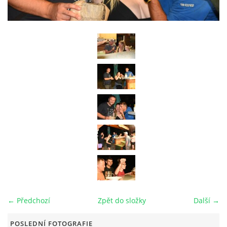
RAJČE FOTOGALERIE
VIDEO
ARCHIV
VODÁCI
KUŽELKY
KONTAKT
← Předchozí
Zpět do složky
Další →
PRO ČLENY SPOLKU
POSLEDNÍ FOTOGRAFIE