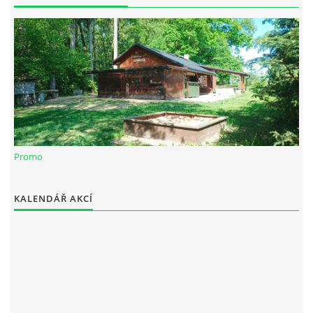
Spolek Chotiváci
chotivskaparta@seznam.cz
Promo
© 2025 eStránky.cz
|
WebSlice
|
Tisk
|
Aktualizováno: 28. 12. 2025
KALENDÁŘ AKCÍ