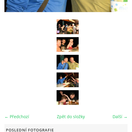
RAJČE FOTOGALERIE
VIDEO
ARCHIV
VODÁCI
KUŽELKY
KONTAKT
← Předchozí
Zpět do složky
Další →
PRO ČLENY SPOLKU
POSLEDNÍ FOTOGRAFIE