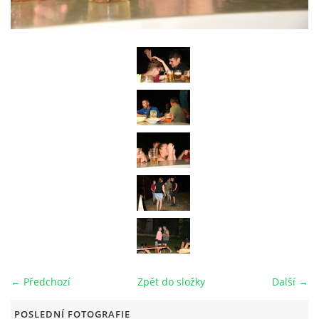
RAJČE FOTOGALERIE
VIDEO
ARCHIV
VODÁCI
KUŽELKY
KONTAKT
← Předchozí
Zpět do složky
Další →
PRO ČLENY SPOLKU
POSLEDNÍ FOTOGRAFIE