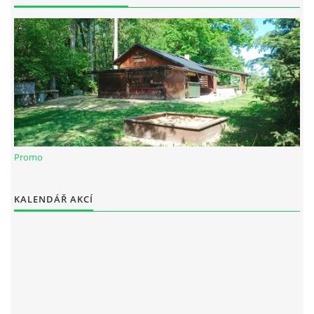
Spolek Chotiváci
chotivskaparta@seznam.cz
Promo
© 2025 eStránky.cz
|
WebSlice
|
Tisk
|
Aktualizováno: 28. 12. 2025
KALENDÁŘ AKCÍ