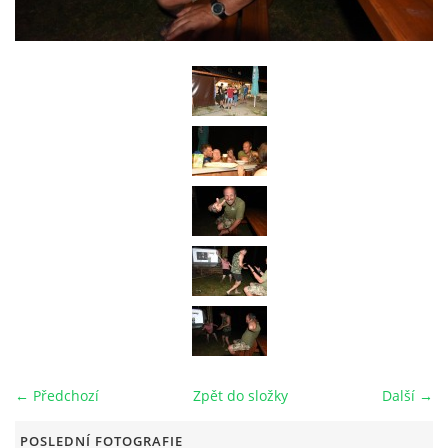
RAJČE FOTOGALERIE
VIDEO
ARCHIV
VODÁCI
KUŽELKY
KONTAKT
← Předchozí
Zpět do složky
Další →
PRO ČLENY SPOLKU
POSLEDNÍ FOTOGRAFIE