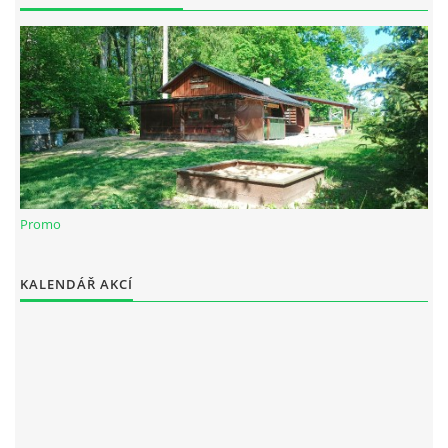
Spolek Chotiváci
chotivskaparta@seznam.cz
Promo
© 2025 eStránky.cz
|
WebSlice
|
Tisk
|
Aktualizováno: 28. 12. 2025
KALENDÁŘ AKCÍ