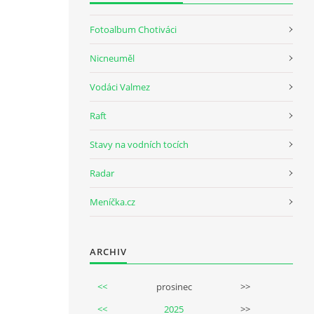
Fotoalbum Chotiváci
Nicneuměl
Vodáci Valmez
Raft
Stavy na vodních tocích
Radar
Meníčka.cz
ARCHIV
<<
prosinec
>>
<<
2025
>>