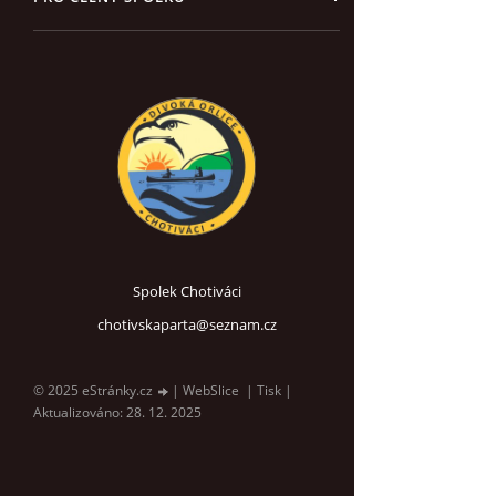
Spolek Chotiváci
chotivskaparta@seznam.cz
© 2025 eStránky.cz
|
WebSlice
|
Tisk
|
Aktualizováno: 28. 12. 2025