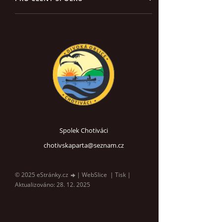
Spolek Chotiváci
chotivskaparta@seznam.cz
© 2025 eStránky.cz
|
WebSlice
|
Tisk
|
Aktualizováno: 28. 12. 2025