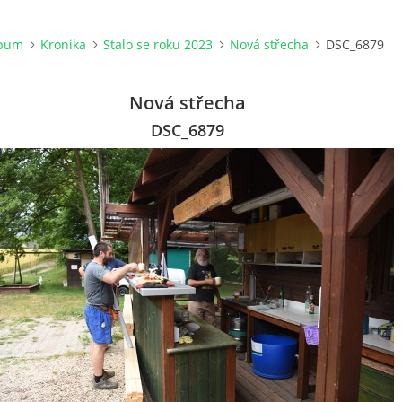
lbum
Kronika
Stalo se roku 2023
Nová střecha
DSC_6879
Nová střecha
DSC_6879