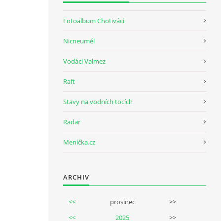
Fotoalbum Chotiváci
Nicneuměl
Vodáci Valmez
Raft
Stavy na vodních tocích
Radar
Meníčka.cz
ARCHIV
<<
prosinec
>>
<<
2025
>>