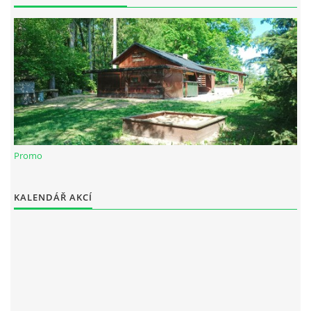
Spolek Chotiváci
chotivskaparta@seznam.cz
Promo
© 2025 eStránky.cz
|
WebSlice
|
Tisk
|
Aktualizováno: 28. 12. 2025
KALENDÁŘ AKCÍ