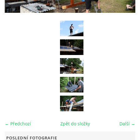
RAJČE FOTOGALERIE
VIDEO
ARCHIV
VODÁCI
KUŽELKY
KONTAKT
← Předchozí
Zpět do složky
Další →
PRO ČLENY SPOLKU
POSLEDNÍ FOTOGRAFIE