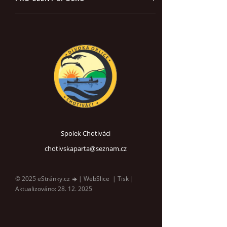
Spolek Chotiváci
chotivskaparta@seznam.cz
© 2025 eStránky.cz
|
WebSlice
|
Tisk
|
Aktualizováno: 28. 12. 2025