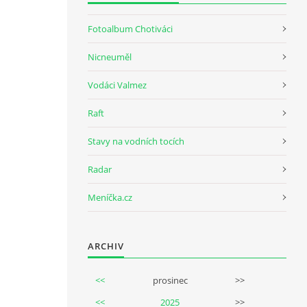
Fotoalbum Chotiváci
Nicneuměl
Vodáci Valmez
Raft
Stavy na vodních tocích
Radar
Meníčka.cz
ARCHIV
<<
prosinec
>>
<<
2025
>>