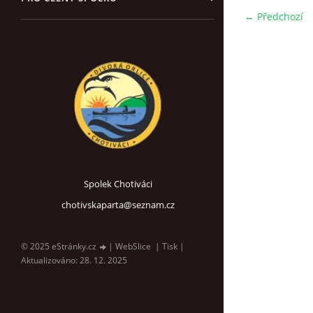
← Předchozí
Spolek Chotiváci
chotivskaparta@seznam.cz
© 2025 eStránky.cz
|
WebSlice
|
Tisk
|
Aktualizováno: 28. 12. 2025