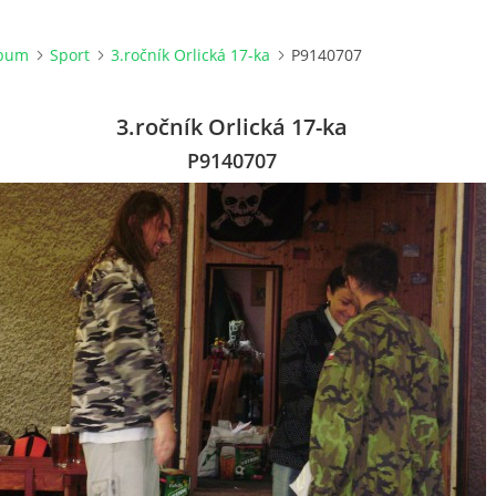
lbum
Sport
3.ročník Orlická 17-ka
P9140707
3.ročník Orlická 17-ka
P9140707