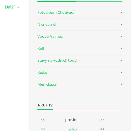
Další →
Fotoalbum Chotiváci
Nicneuměl
Vodáci Valmez
Raft
Stavy na vodních tocích
Radar
Meníčka.cz
ARCHIV
<<
prosinec
>>
<<
2025
>>