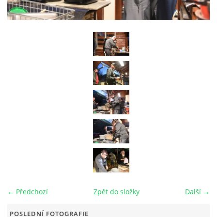
RAJČE FOTOGALERIE
VIDEO
ARCHIV
VODÁCI
KUŽELKY
KONTAKT
← Předchozí
Zpět do složky
Další →
PRO ČLENY SPOLKU
POSLEDNÍ FOTOGRAFIE