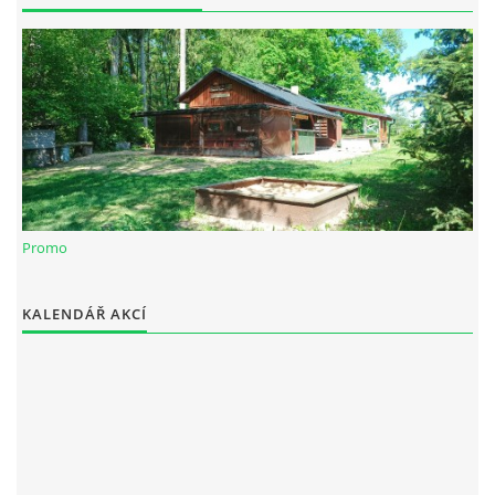
Spolek Chotiváci
chotivskaparta@seznam.cz
Promo
© 2026 eStránky.cz
|
WebSlice
|
Tisk
|
Aktualizováno: 28. 12. 2025
KALENDÁŘ AKCÍ