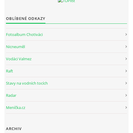
OBLÍBENÉ ODKAZY
Fotoalbum Chotiváci
Nicneuměl
Vodáci Valmez
Raft
Spolek Chotiváci
Stavy na vodních tocích
chotivskaparta@seznam.cz
Radar
© 2025 eStránky.cz
|
Tvorba webových stránek
|
WebSlice
|
Tisk
|
Meníčka.cz
Aktualizováno: 28. 12. 2025
ARCHIV