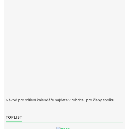
KUŽELKY 2012-2013
KUŽELKY 2012
KUŽELKY 2011
KONTAKT
PRO ČLENY SPOLKU
Návod pro sdílení kalendáře najdete v rubrice : pro členy spolku
TOPLIST